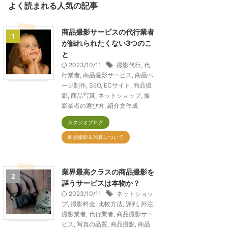
よく読まれる人気の記事
商品撮影サービスの代行業者
1
が触れられたくない3つのこ
と
2023/10/11
撮影代行
,
代
行業者
,
商品撮影サービス
,
商品ペ
ージ制作
,
SEO
,
ECサイト
,
商品撮
影
,
商品写真
,
ネットショップ
,
撮
影業者の選び方
,
紹介文作成
スタジオブログ
商品撮影＆写真について
業界最高クラスの商品撮影を
2
謳うサービスは本物か？
2023/10/11
ネットショッ
プ
,
撮影料金
,
比較方法
,
評判
,
外注
,
撮影業者
,
代行業者
,
商品撮影サー
ビス
,
写真の品質
,
商品撮影
,
商品