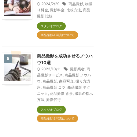
2024/2/29
商品撮影
,
物撮
り料金
,
撮影料金
,
比較方法
,
商品
撮影 比較
スタジオブログ
商品撮影＆写真について
商品撮影を成功させるノウハ
5
ウ10選
2023/10/11
撮影業者
,
商
品撮影サービス
,
商品撮影 ノウハ
ウ
,
商品撮影
,
商品写真
,
撮り方講
座
,
商品撮影 コツ
,
商品撮影 テク
ニック
,
商品撮影 背景
,
撮影の指示
方法
,
撮影代行
スタジオブログ
商品撮影＆写真について