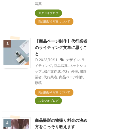
写真
スタジオブログ
商品撮影＆写真について
【商品ページ制作】代行業者
3
のライティング文章に思うこ
と
2023/10/11
デザイン
,
ラ
イティング
,
商品写真
,
ネットショ
ップ
,
紹介文作成
,
代行
,
外注
,
撮影
業者
,
代行業者
,
商品ページ制作
,
原稿
商品撮影＆写真について
スタジオブログ
商品撮影の物撮り料金の決め
4
方をこっそり教えます