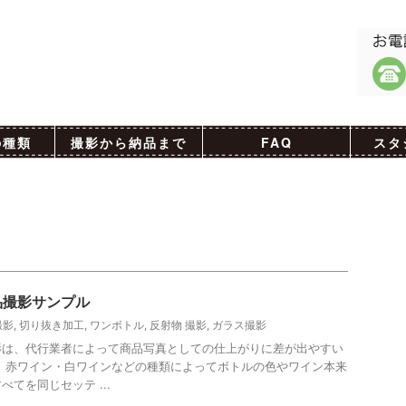
の種類
撮影から納品まで
FAQ
スタ
品撮影サンプル
撮影
,
切り抜き加工
,
ワンボトル
,
反射物 撮影
,
ガラス撮影
影は、代行業者によって商品写真としての仕上がりに差が出やすい
 赤ワイン・白ワインなどの種類によってボトルの色やワイン本来
てを同じセッテ ...