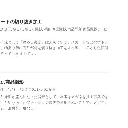
カートの切り抜き加工
抜き加工
,
吊るし
,
吊るし撮影
,
洋服
,
商品撮影
,
商品写真
,
商品撮影サービ
の方法として「吊るし撮影」は人気ですが、スカートなどのボトム
は、物撮り後に商品部分を切り抜き加工をする際に、吊るした箇所
ってしまうのでは ...
スの商品撮影
撮影
,
メガネ
,
サングラス
,
レンズ
,
反射
商品撮影が盛んになった背景として、本来はメガネを指す言葉では
ア」という考えがファッション業界で使用されたことで、メガネ、
、度付き、度なし ...