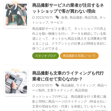
商品撮影サービスの業者が注目するネ
ットショップで客が買わない理由
2023/10/11
改善
,
商品撮影
,
商品写真
,
ネッ
トショップ
,
サービス
商品撮影サービスを通じて、ネットショップの売上
向上を願い物撮りを行い、データを納品している私
達にとって、ネットから商品を購入する消費者が増
えることは、クラアントとの仕事上の関係を良好に
保つことができる ...
スタジオブログ
商品撮影＆写真について
商品撮影も文章のライティングも代行
業者に任せて安心なのか？
2023/10/11
商品撮影
,
ライティング
,
商品ペ
ージ制作
,
文章ライティング
,
商品登録
ネットショップの中には、商品撮影を行う業者に撮
影と同時に商品ページのライティング（料金を払い
文章や登録を代行・代筆）を依頼しているケースも