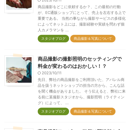
2023/10/11
商品撮影をどこに依頼するか？、この最初の行動
が、EC通販ショップにとって、売上を左右する上で
重要である。 当然の事ながら撮影サービスの多様化
によってネット上には、撮影経験や実績を問わず個
人カメラマンを ...
スタジオブログ
商品撮影＆写真について
商品撮影の撮影照明のセッティングで
料金が変わるのはおかしい！？
2023/10/11
先日、弊社の商品撮影をご利用頂いた、アパレル商
品を扱うネットショップの担当の方から、こんな話
を聞く機会がありました。 そう伝えると、弊社に来
る前に某撮影スタジオから、撮影照明（ライティン
グ）によって、 ...
スタジオブログ
商品撮影＆写真について