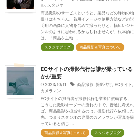
ル
,
スタジオ
商品撮影のサービスというと、製品などの静物の物
撮りはもちろん、着用イメージや使用方法などの説
明用の画像に人物を含めて撮ったりと、幅広いジャ
ンルのように思われるかもしれませんが、根本的に
は、「商品を主軸 ...
スタジオブログ
商品撮影＆写真について
ECサイトの撮影代行は誰が撮っている
かが重要
2023/10/11
商品撮影
,
撮影代行
,
ECサイト
,
カメラマン
ECサイトの担当者が撮影代行を業者に依頼する。
こうした撮影オーダーの流れの中で、普通に考えれ
ば、商品撮影を担当するのは、撮影代行を依頼した
先、つまりスタジオの専属のカメラマンが写真を撮
っていると信じ ...
商品撮影＆写真について
スタジオブログ