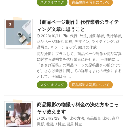
スタジオブログ
商品撮影＆写真について
【商品ページ制作】代行業者のライテ
3
ィング文章に思うこと
2023/10/11
代行
,
外注
,
撮影業者
,
代行業者
,
商品ページ制作
,
原稿
,
デザイン
,
ライティング
,
商
品写真
,
ネットショップ
,
紹介文作成
商品撮影にプラスして、商品ページ制作や商品写真
に関する説明文を代行業者に任せる。 一般的には
「ささげ業務」の商品ページの原稿書きの部分です
が、ささげ業務に関しての詳細はまたの機会にする
として、今回は商 ...
スタジオブログ
商品撮影＆写真について
商品撮影の物撮り料金の決め方をこっ
4
そり教えます
2024/2/29
比較方法
,
商品撮影 比較
,
商品
撮影
,
物撮り料金
,
撮影料金