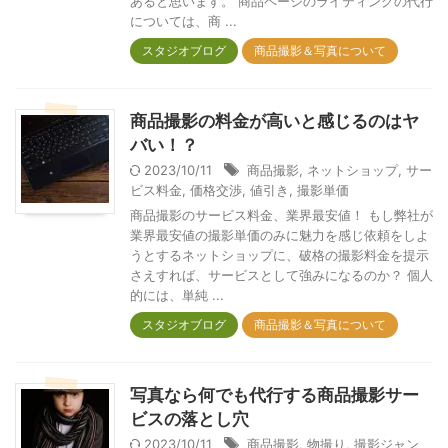
あると思います。 商品ページのライティングの代行
については、商 ...
スタジオブログ
商品撮影＆写真について
商品撮影の料金が高いと感じるのはヤ
バい！？
2023/10/11
商品撮影
,
ネットショップ
,
サー
ビス料金
,
価格交渉
,
値引き
,
撮影単価
商品撮影のサービス料金、業界最安値！ もし弊社が
業界最安値の撮影単価のみに魅力を感じ依頼をしよ
うとするネットショップに、破格の撮影料金を提示
さえすれば、サービスとして強みになるのか？ 個人
的には、単純 ...
スタジオブログ
商品撮影＆写真について
写真なら何でも代行する商品撮影サー
ビスの落とし穴
2023/10/11
商品撮影
,
物撮り
,
撮影ジャン