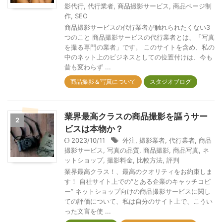
影代行
,
代行業者
,
商品撮影サービス
,
商品ページ制
作
,
SEO
商品撮影サービスの代行業者が触れられたくない3
つのこと 商品撮影サービスの代行業者とは、「写真
を撮る専門の業者」です。 このサイトを含め、私の
中のネット上のビジネスとしての位置付けは、今も
昔も変わらず ...
商品撮影＆写真について
スタジオブログ
業界最高クラスの商品撮影を謳うサー
2
ビスは本物か？
2023/10/11
外注
,
撮影業者
,
代行業者
,
商品
撮影サービス
,
写真の品質
,
商品撮影
,
商品写真
,
ネ
ットショップ
,
撮影料金
,
比較方法
,
評判
業界最高クラス！、最高のクオリティをお約束しま
す！ 自社サイト上での“とある企業のキャッチコピ
ー” ネットショップ向けの商品撮影サービスに関し
ての評価について、私は自分のサイト上で、こうい
った文言を使 ...