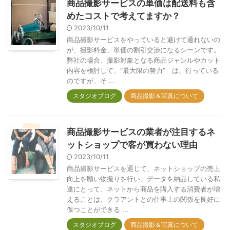
商品撮影サービスの単価は配送料も含
めたコストで考えてますか？
2023/10/11
商品撮影サービスをやっていると避けて通れないの
が、撮影料金、単価の割引交渉になるシーンです。
弊社の場合、撮影対象となる商品ジャンルやカット
内容を検討して、“最大限の努力” は、行っている
のですが、そ ...
スタジオブログ
商品撮影＆写真について
商品撮影サービスの業者が注目するネ
ットショップで客が買わない理由
2023/10/11
商品撮影サービスを通じて、ネットショップの売上
向上を願い物撮りを行い、データを納品している私
達にとって、ネットから商品を購入する消費者が増
えることは、クラアントとの仕事上の関係を良好に
保つことができる ...
スタジオブログ
商品撮影＆写真について