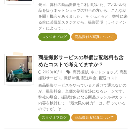
先日、弊社の商品撮影をご利用頂いた、アパレル商
品を扱うネットショップの担当の方から、こんな話
を聞く機会がありました。 そう伝えると、弊社に来
る前に某撮影スタジオから、撮影照明（ライティン
グ）によって、 ...
スタジオブログ
商品撮影＆写真について
商品撮影サービスの単価は配送料も含
めたコストで考えてますか？
2023/10/11
商品撮影
,
ネットショップ
,
商品
撮影サービス
,
撮影単価
,
配送料金
,
配送コスト
商品撮影サービスをやっていると避けて通れないの
が、撮影料金、単価の割引交渉になるシーンです。
弊社の場合、撮影対象となる商品ジャンルやカット
内容を検討して、“最大限の努力” は、行っている
のですが、そ ...
スタジオブログ
商品撮影＆写真について