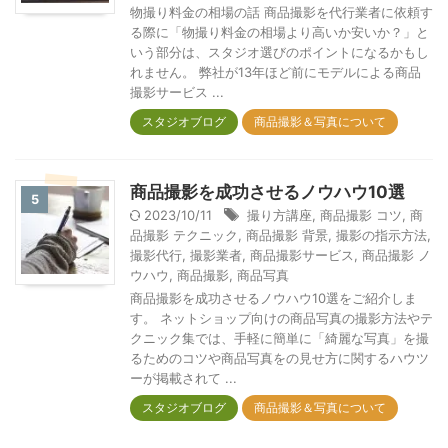
物撮り料金の相場の話 商品撮影を代行業者に依頼す
る際に「物撮り料金の相場より高いか安いか？」と
いう部分は、スタジオ選びのポイントになるかもし
れません。 弊社が13年ほど前にモデルによる商品
撮影サービス ...
スタジオブログ
商品撮影＆写真について
商品撮影を成功させるノウハウ10選
5
2023/10/11
撮り方講座
,
商品撮影 コツ
,
商
品撮影 テクニック
,
商品撮影 背景
,
撮影の指示方法
,
撮影代行
,
撮影業者
,
商品撮影サービス
,
商品撮影 ノ
ウハウ
,
商品撮影
,
商品写真
商品撮影を成功させるノウハウ10選をご紹介しま
す。 ネットショップ向けの商品写真の撮影方法やテ
クニック集では、手軽に簡単に「綺麗な写真」を撮
るためのコツや商品写真をの見せ方に関するハウツ
ーが掲載されて ...
スタジオブログ
商品撮影＆写真について