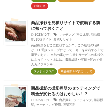
お知らせ
商品撮影を見積りサイトで依頼する前
に知っておくこと
2023/10/11
マッチング
,
料金比較
,
商品撮
影
,
比較サイト
,
見積りサイト
商品撮影をどこに依頼するか？、この最初の行動
が、EC通販ショップにとって、売上を左右する上で
重要である。 当然の事ながら撮影サービスの多様化
によってネット上には、撮影経験や実績を問わず個
人カメラマンを ...
スタジオブログ
商品撮影＆写真について
商品撮影の撮影照明のセッティングで
料金が変わるのはおかしい！？
2023/10/11
商品撮影
,
ライティング
,
撮影照
明
,
セッティング費用
,
照明設定