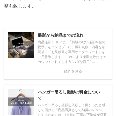
整も致します。
撮影から納品までの流れ
商品撮影.SHOPは、「無駄のない撮影料金の
提示」をコンセプトに、撮影点数・内容を確
認後に「お見積書と専用オーダーシート」を
ご用意致します。 これにより撮影点数だけで
カウントされてしまう“ムダな費用” ...
続きを見る
ハンガー吊るし撮影の料金につい
て
ハンガー吊るし撮影を依頼して良かったと感
じて頂ける「商品写真として納得のレベル」
にするためには、1点毎に丁寧な下準備が必要