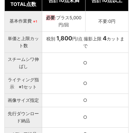
合計10点未満
合計10点以上
TOTAL点数
必要
:プラス5,000
基本作業費
不要:0円
※1
円/回
1,800
4
単価と上限カッ
税別
円/点 撮影上限
カットま
ト数
で
スチームシワ伸
○
ばし
ライティング指
○
示 ※1セット
画像サイズ指定
○
先行ダウンロー
○
ド納品