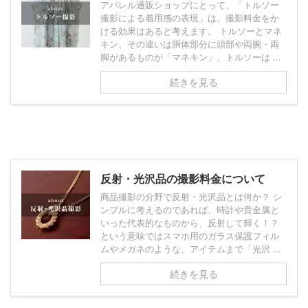
アパレル通販ショップにとって、「トルソー
撮影による着用感の表現」は、撮影料金をか
ける効果はあると考えます。 トルソーとマネ
キン、その違いは胴体部分に頭部や両腕・両
脚があるものが「マネキン」、トルソーは ...
続きを見る
反射・光沢品の撮影料金について
商品撮影の分野で反射・光沢品とは何か？ シ
ンプルに考えるのであれば、時計や貴金属と
いった代表的なものから、反射して輝く！？
という意味ではスマホ用のガラス保護フィル
ムやメガネのような、アイテムまで「光沢 ...
続きを見る