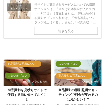
当サイトの商品撮影サービスにおいての撮影
オプションは、「本来は基本料金に入れてお
くべき項目」は存在しません。 弊社が公開す
る撮影オプション料金は、「商品写真をワン
ランク格上げする」、または「写真の取り ...
続きを見る
スタジオブログ
スタジオブログ
商品撮影＆写真について
商品撮影＆写真について
2023/10/11
2023/10/11
商品撮影の撮影照明のセッ
商品撮影サービスの単価は
ティングで料金が変わるの
配送料も含めたコストで考
はおかしい！？
えてますか？