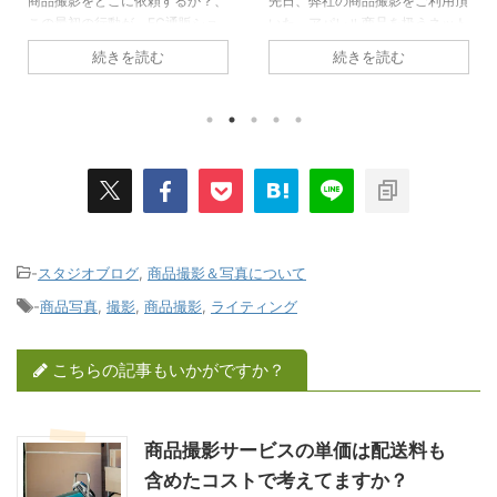
先日、弊社の商品撮影をご利用頂
商品撮影サービスをやっていると
いた、アパレル商品を扱うネット
避けて通れないのが、撮影料金、
ショップの担当の方から、こんな
単価の割引交渉になるシーンで
続きを読む
続きを読む
話を聞く機会がありました。 そ
す。 弊社の場合、撮影対象とな
う伝えると、弊社に来る前に某撮
る商品ジャンルやカット内容を検
影スタジオから、撮影照明（ライ
討して、“最大限の努力” は、行
ティング）によって、撮影料金が
っているのですが、そうした調整
高くなると言われた経験を話して
を試みて、最終的なお見積書を作
くれました。 このネットショッ
成、提出していても、稀に常套文
プの担当者様が希望した撮影内容
句として発せられる言葉が、
というのは、生地に特徴のあるド
「他の撮影スタジオは、もう少し
レス風の商品撮影だったの
単価は安くなるんだけど・・」
で、“素材感やシワ感”を重視した
本当にサラッと言われる脅し・・
-
スタジオブログ
,
商品撮影＆写真について
照明にして欲しいと某撮影スタジ
いやｗｗお願いですｗ 本音とし
-
商品写真
,
撮影
,
商品撮影
,
ライティング
オに希望を出したところ、その撮
ては、別のスタジオの撮影料金の
影照明のセッティングは特殊だか
システムは、そもそも「撮影作業
ら、撮影単価が上がると言われた
の内容も質も違う」と、事細かく
こちらの記事もいかがですか？
そう ...
説 ...
商品撮影サービスの単価は配送料も
含めたコストで考えてますか？