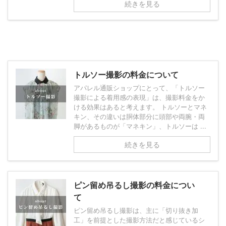
続きを見る
トルソー撮影の料金について
アパレル通販ショップにとって、「トルソー
撮影による着用感の表現」は、撮影料金をか
ける効果はあると考えます。 トルソーとマネ
キン、その違いは胴体部分に頭部や両腕・両
脚があるものが「マネキン」、トルソーは ...
続きを見る
ピン留め吊るし撮影の料金につい
て
ピン留め吊るし撮影は、主に「切り抜き加
工」を前提とした撮影方法だと感じているシ