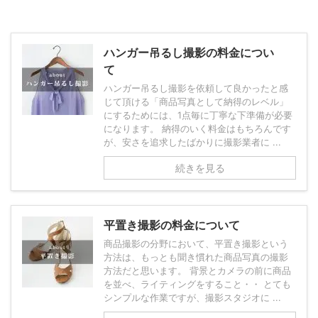
ハンガー吊るし撮影の料金につい
て
ハンガー吊るし撮影を依頼して良かったと感
じて頂ける「商品写真として納得のレベル」
にするためには、1点毎に丁寧な下準備が必要
になります。 納得のいく料金はもちろんです
が、安さを追求したばかりに撮影業者に ...
続きを見る
平置き撮影の料金について
商品撮影の分野において、平置き撮影という
方法は、もっとも聞き慣れた商品写真の撮影
方法だと思います。 背景とカメラの前に商品
を並べ、ライティングをすること・・ とても
シンプルな作業ですが、撮影スタジオに ...