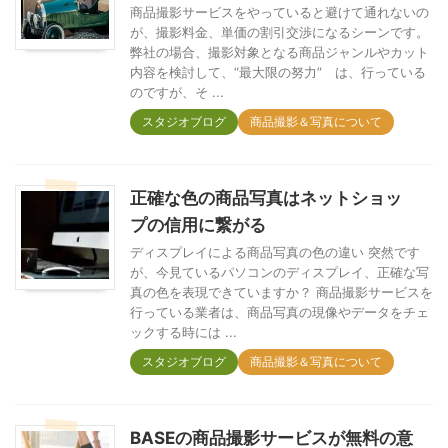
商品撮影サービスをやっていると避けて通れないの
が、撮影料金、単価の割引交渉になるシーンです。
弊社の場合、撮影対象となる商品ジャンルやカット
内容を検討して、“最大限の努力” は、行っている
のですが、そ ...
スタジオブログ
商品撮影＆写真について
正確な色の商品写真はネットショッ
プの信用に繋がる
ディスプレイによる商品写真の色の違い 突然です
が、今見ているパソコンのディスプレイ、正確な写
真の色を表現できていますか？ 商品撮影サービスを
行っている業者は、商品写真の現像やデータをチェ
ックする時には ...
スタジオブログ
商品撮影＆写真について
BASEの商品撮影サービスが無料の意