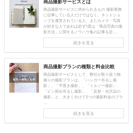
商品撮影サービスとは
商品撮影サービスに求められるもの 撮影業務
に従事している人だけではなく、ネットショ
ップを運営されている人、またカメラ・写真
が好きな人であれば必ず1度は「商品写真の撮
影方法」に関するノウハウ集の記事を読 ...
続きを見る
商品撮影プランの種類と料金比較
商品撮影サービスとして、弊社が取り扱う物
撮りの撮影プランは、「ハンガー吊るし撮
影」、「平置き撮影」、「トルソー撮影」、
「ピン留め吊るし撮影」、「反射・光沢品の
撮影」と、大きく分けて5つの撮影料金のプラ
...
続きを見る