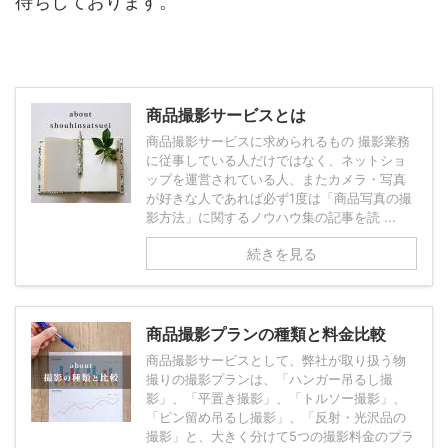
待ちしております。
商品撮影サービスとは
商品撮影サービスに求められるもの 撮影業務
に従事している人だけではなく、ネットショ
ップを運営されている人、またカメラ・写真
が好きな人であれば必ず1度は「商品写真の撮
影方法」に関するノウハウ集の記事を読 ...
続きを見る
商品撮影プランの種類と料金比較
商品撮影サービスとして、弊社が取り扱う物
撮りの撮影プランは、「ハンガー吊るし撮
影」、「平置き撮影」、「トルソー撮影」、
「ピン留め吊るし撮影」、「反射・光沢品の
撮影」と、大きく分けて5つの撮影料金のプラ