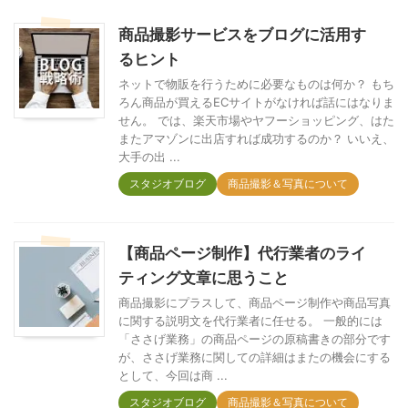
そう ...
説 ...
商品撮影サービスをブログに活用す
るヒント
ネットで物販を行うために必要なものは何か？ もち
ろん商品が買えるECサイトがなければ話にはなりま
せん。 では、楽天市場やヤフーショッピング、はた
またアマゾンに出店すれば成功するのか？ いいえ、
大手の出 ...
スタジオブログ
商品撮影＆写真について
【商品ページ制作】代行業者のライ
ティング文章に思うこと
商品撮影にプラスして、商品ページ制作や商品写真
に関する説明文を代行業者に任せる。 一般的には
「ささげ業務」の商品ページの原稿書きの部分です
が、ささげ業務に関しての詳細はまたの機会にする
として、今回は商 ...
スタジオブログ
商品撮影＆写真について