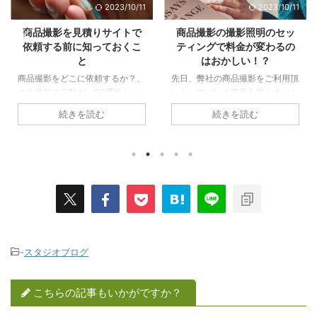
2023/10/11
2023/10/11
商品撮影の撮影照明のセッ
商品撮影サービスの単価は
ティングで料金が変わるの
配送料も含めたコストで考
はおかしい！？
えてますか？
先日、弊社の商品撮影をご利用頂
商品撮影サービスをやっていると
いた、アパレル商品を扱うネット
避けて通れないのが、撮影料金、
ショップの担当の方から、こんな
単価の割引交渉になるシーンで
続きを読む
続きを読む
話を聞く機会がありました。 そ
す。 弊社の場合、撮影対象とな
う伝えると、弊社に来る前に某撮
る商品ジャンルやカット内容を検
影スタジオから、撮影照明（ライ
討して、“最大限の努力” は、行
ティング）によって、撮影料金が
っているのですが、そうした調整
高くなると言われた経験を話して
を試みて、最終的なお見積書を作
くれました。 このネットショッ
成、提出していても、稀に常套文
プの担当者様が希望した撮影内容
句として発せられる言葉が、
というのは、生地に特徴のあるド
「他の撮影スタジオは、もう少し
レス風の商品撮影だったの
単価は安くなるんだけど・・」
で、“素材感やシワ感”を重視した
本当にサラッと言われる脅し・・
-
スタジオブログ
照明にして欲しいと某撮影スタジ
いやｗｗお願いですｗ 本音とし
オに希望を出したところ、その撮
ては、別のスタジオの撮影料金の
影照明のセッティングは特殊だか
システムは、そもそも「撮影作業
こちらの記事もいかがですか？
ら、撮影単価が上がると言われた
の内容も質も違う」と、事細かく