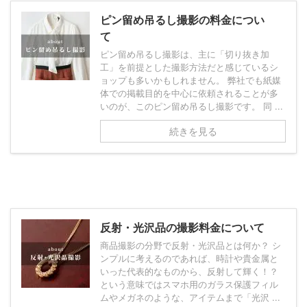
ピン留め吊るし撮影の料金につい
て
ピン留め吊るし撮影は、主に「切り抜き加
工」を前提とした撮影方法だと感じているシ
ョップも多いかもしれません。 弊社でも紙媒
体での掲載目的を中心に依頼されることが多
いのが、このピン留め吊るし撮影です。 同 ...
続きを見る
反射・光沢品の撮影料金について
商品撮影の分野で反射・光沢品とは何か？ シ
ンプルに考えるのであれば、時計や貴金属と
いった代表的なものから、反射して輝く！？
という意味ではスマホ用のガラス保護フィル
ムやメガネのような、アイテムまで「光沢 ...